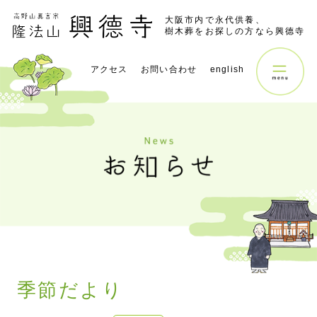
大阪市内で永代供養、
樹木葬をお探しの方なら興德寺
アクセス
お問い合わせ
english
季節だより