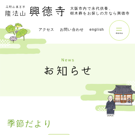
大阪市内で永代供養、
樹木葬をお探しの方なら興德寺
アクセス
お問い合わせ
english
季節だより