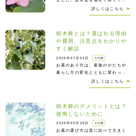
い。
詳しくはこちら
樹木葬とは？選ばれる理由
や費用、注意点をわかりや
すく解説
2026年07月03日
その他
お墓のあり方は、家族のかたちや
暮らし方の変化とともに変わって
います。近年は、子どもに負担を
詳しくはこちら
かけたくない、…
樹木葬のデメリットとは？
後悔しないために
2026年05月28日
その他
お墓の選び方は昔に比べて大きく