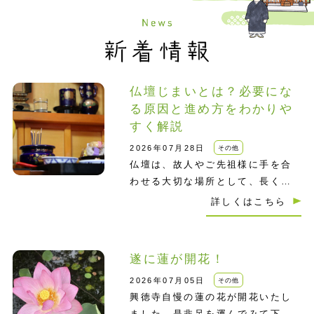
仏壇じまいとは？必要にな
る原因と進め方をわかりや
すく解説
2026年07月28日
その他
仏壇は、故人やご先祖様に手を合
わせる大切な場所として、長く家
族の暮らしに寄り添ってきたもの
詳しくはこちら
です。毎朝のあ…
遂に蓮が開花！
2026年07月05日
その他
興徳寺自慢の蓮の花が開花いたし
ました。是非足を運んでみて下さ