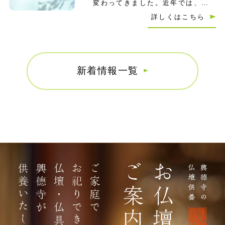
変わってきました。近年では、自
然志向の高まりや供養の多様化に
詳しくはこちら
よって、樹木葬…
新着情報一覧