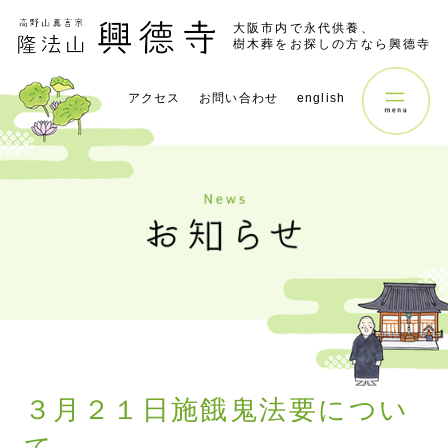
大阪市内で永代供養、
樹木葬をお探しの方なら興德寺
アクセス
お問い合わせ
english
３月２１日施餓鬼法要につい
て