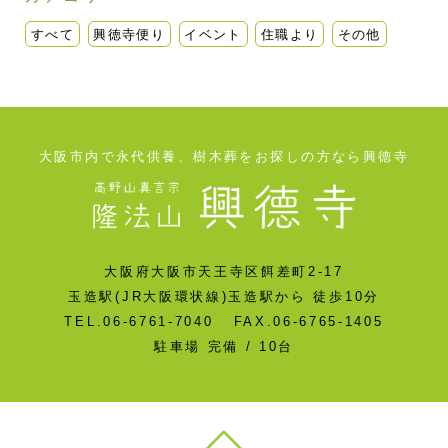
すべて
興徳寺便り
イベント
住職より
その他
大阪市内で永代供養、樹木葬をお探しの方なら興德寺
大阪府大阪市天王寺区餌差町2-17
玉造駅(JR大阪環状線)玉造駅から 徒歩10分
TEL.06-6761-7040 FAX.06-6765-1405
駐車場 完備 / 10台