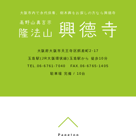
大阪市内で永代供養、樹木葬をお探しの方なら興德寺
大阪府大阪市天王寺区餌差町2-17
玉造駅(JR大阪環状線)玉造駅から 徒歩10分
TEL.06-6761-7040 FAX.06-6765-1405
駐車場 完備 / 10台