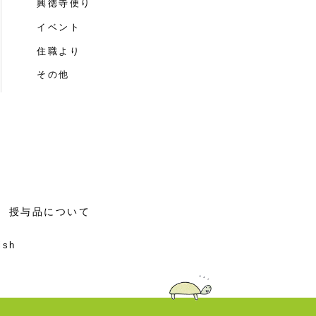
興徳寺便り
イベント
住職より
その他
授与品について
ish