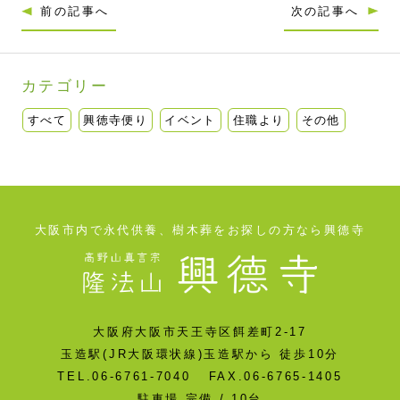
前の記事へ
次の記事へ
カテゴリー
すべて
興徳寺便り
イベント
住職より
その他
大阪市内で永代供養、樹木葬をお探しの方なら興德寺
大阪府大阪市天王寺区餌差町2-17
玉造駅(JR大阪環状線)玉造駅から 徒歩10分
TEL.06-6761-7040 FAX.06-6765-1405
駐車場 完備 / 10台