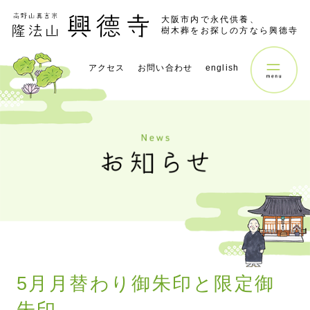
大阪市内で永代供養、
樹木葬をお探しの方なら興德寺
アクセス
お問い合わせ
english
5月月替わり御朱印と限定御
朱印