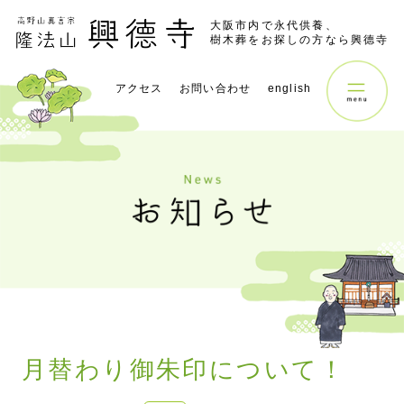
大阪市内で永代供養、
樹木葬をお探しの方なら興德寺
アクセス
お問い合わせ
english
月替わり御朱印について！