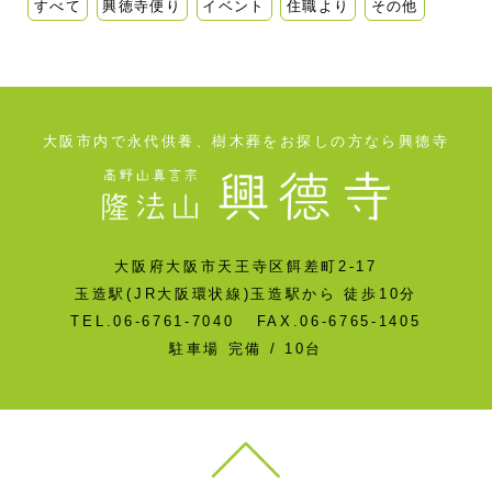
すべて
興徳寺便り
イベント
住職より
その他
大阪市内で永代供養、樹木葬をお探しの方なら興德寺
大阪府大阪市天王寺区餌差町2-17
玉造駅(JR大阪環状線)玉造駅から 徒歩10分
TEL.06-6761-7040 FAX.06-6765-1405
駐車場 完備 / 10台