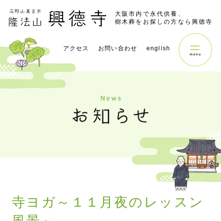
大阪市内で永代供養、
樹木葬をお探しの方なら興德寺
アクセス
お問い合わせ
english
寺ヨガ～１１月夜のレッスン
風景～