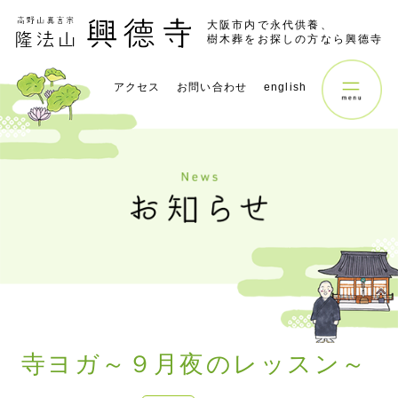
大阪市内で永代供養、
樹木葬をお探しの方なら興德寺
アクセス
お問い合わせ
english
寺ヨガ～９月夜のレッスン～