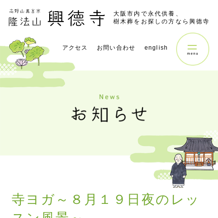
大阪市内で永代供養、
樹木葬をお探しの方なら興德寺
アクセス
お問い合わせ
english
寺ヨガ～８月１９日夜のレッ
スン風景～