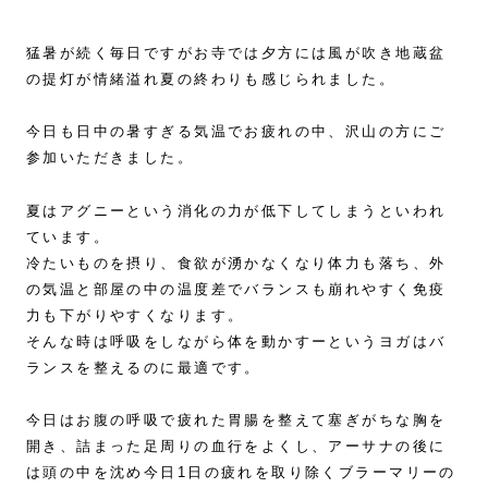
猛暑が続く毎日ですがお寺では夕方には風が吹き地蔵盆
の提灯が情緒溢れ夏の終わりも感じられました。
今日も日中の暑すぎる気温でお疲れの中、沢山の方にご
参加いただきました。
夏はアグニーという消化の力が低下してしまうといわれ
ています。
冷たいものを摂り、食欲が湧かなくなり体力も落ち、外
の気温と部屋の中の温度差でバランスも崩れやすく免疫
力も下がりやすくなります。
そんな時は呼吸をしながら体を動かすーというヨガはバ
ランスを整えるのに最適です。
今日はお腹の呼吸で疲れた胃腸を整えて塞ぎがちな胸を
開き、詰まった足周りの血行をよくし、アーサナの後に
は頭の中を沈め今日1日の疲れを取り除くブラーマリーの