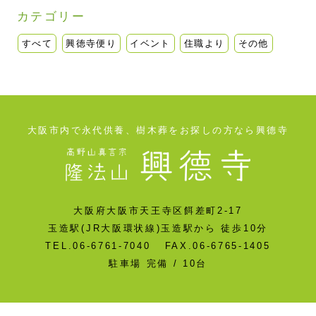
カテゴリー
すべて
興徳寺便り
イベント
住職より
その他
大阪市内で永代供養、樹木葬をお探しの方なら興德寺
大阪府大阪市天王寺区餌差町2-17
玉造駅(JR大阪環状線)玉造駅から 徒歩10分
TEL.06-6761-7040 FAX.06-6765-1405
駐車場 完備 / 10台