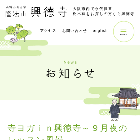
大阪市内で永代供養、
樹木葬をお探しの方なら興德寺
アクセス
お問い合わせ
english
寺ヨガｉｎ興徳寺～９月夜の
レッスン風景～