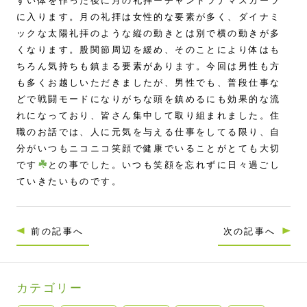
すい体を作った後に月の礼拝ーチャンドラナマスカーラ
に入ります。月の礼拝は女性的な要素が多く、ダイナミ
ックな太陽礼拝のような縦の動きとは別で横の動きが多
くなります。股関節周辺を緩め、そのことにより体はも
ちろん気持ちも鎮まる要素があります。今回は男性も方
も多くお越しいただきましたが、男性でも、普段仕事な
どで戦闘モードになりがちな頭を鎮めるにも効果的な流
れになっており、皆さん集中して取り組まれました。住
職のお話では、人に元気を与える仕事をしてる限り、自
分がいつもニコニコ笑顔で健康でいることがとても大切
です
との事でした。いつも笑顔を忘れずに日々過ごし
ていきたいものです。
前の記事へ
次の記事へ
カテゴリー