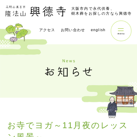
大阪市内で永代供養、
樹木葬をお探しの方なら興德寺
アクセス
お問い合わせ
english
お寺でヨガ～11月夜のレッス
ン風景～