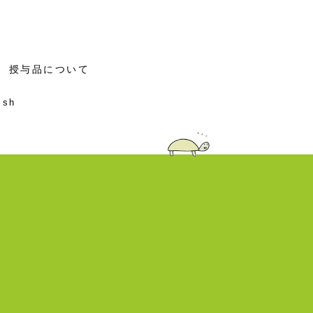
授与品について
ish