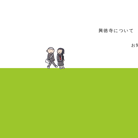
興徳寺について
お