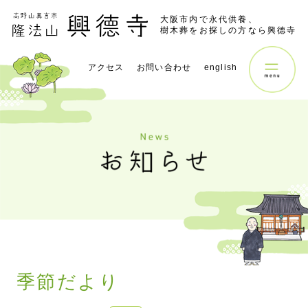
大阪市内で永代供養、
樹木葬をお探しの方なら興德寺
アクセス
お問い合わせ
english
季節だより